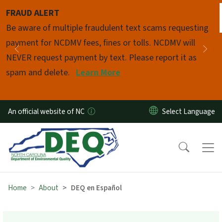
Skip to main content
FRAUD ALERT
Pause
Be aware of multiple fraudulent text scams requesting
payment for NCDMV fees, fines or tolls. NCDMV will
Previous
Nex
NEVER request payment by text. Please report it as
spam and delete.
Learn More
An official website of NC
Home
About
DEQ en Español