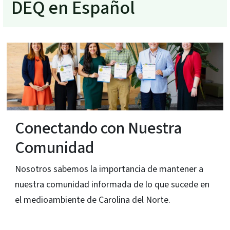
DEQ en Español
on Nuestra
Trabaja En DEQ
DEQ busca gente talentosa 
conocimientos, habilidade
portancia de mantener a
entorno sólido y seguro pa
rmada de lo que sucede en
allá.
olina del Norte.